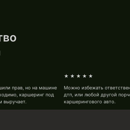
тво
а
★
★★★★★
шили прав, но на машине
Можно избежать ответстве
ходимо, каршеринг под
дтп, или любой другой порч
м выручает.
каршерингового авто.