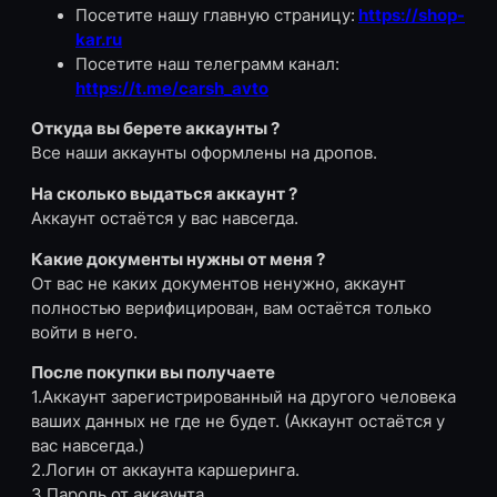
р
Посетите нашу главную страницу:
https://shop-
а
kar.ru
B
Посетите наш телеграмм канал:
e
https://t.me/carsh_avto
l
k
Откуда вы берете аккаунты ?
a
Все наши аккаунты оформлены на дропов.
C
На сколько выдаться аккаунт ?
a
Аккаунт остаётся у вас навсегда.
r
Какие документы нужны от меня ?
От вас не каких документов ненужно, аккаунт
полностью верифицирован, вам остаётся только
войти в него.
После покупки вы получаете
1.Аккаунт зарегистрированный на другого человека
ваших данных не где не будет. (Аккаунт остаётся у
вас навсегда.)
2.Логин от аккаунта каршеринга.
3.Пароль от аккаунта.