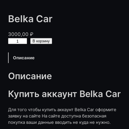
Belka Car
3000,00
₽
К
В корзину
о
л
Описание
и
ч
е
Описание
с
т
Купить аккаунт Belka Car
в
о
т
Для того чтобы купить аккаунт Belka Car оформите
о
заявку на сайте На сайте доступна безопасная
в
покупка ваши данные вводить не куда не нужно.
а