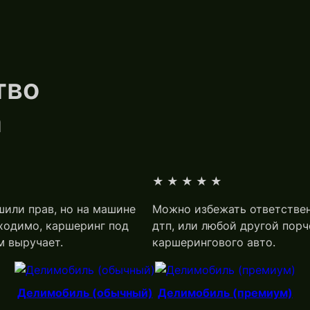
тво
а
★
★★★★★
шили прав, но на машине
Можно избежать ответстве
ходимо, каршеринг под
дтп, или любой другой порч
м выручает.
каршерингового авто.
Делимобиль (обычный)
Делимобиль (премиум)